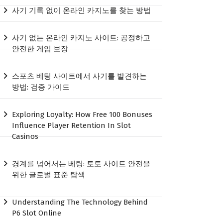
사기 기록 없이 온라인 카지노를 찾는 방법
사기 없는 온라인 카지노 사이트: 공정하고
안전한 게임 보장
스포츠 베팅 사이트에서 사기를 발견하는
방법: 검증 가이드
Exploring Loyalty: How Free 100 Bonuses
Influence Player Retention In Slot
Casinos
경계를 넘어서는 베팅: 토토 사이트 안전을
위한 글로벌 표준 탐색
Understanding The Technology Behind
P6 Slot Online