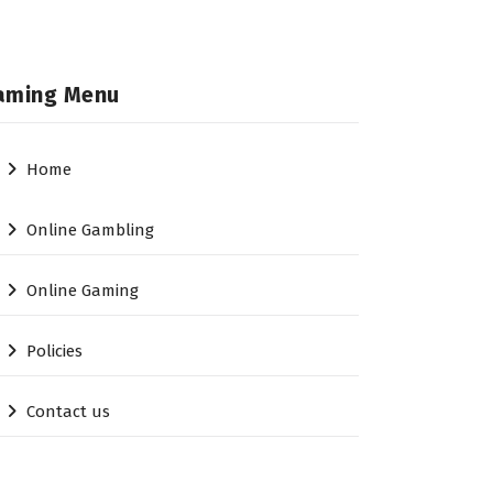
aming Menu
Home
Online Gambling
Online Gaming
Policies
Contact us