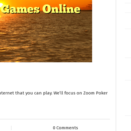
nternet that you can play. We’ll focus on Zoom Poker
0 Comments