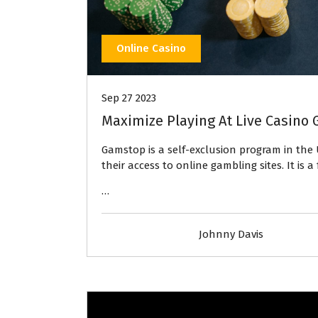
Online Casino
Sep 27 2023
Maximize Playing At Live Casin
Gamstop is a self-exclusion program in the 
their access to online gambling sites. It is a 
…
Johnny Davis