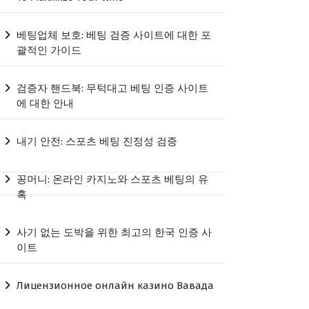
베팅업체 보호: 베팅 검증 사이트에 대한 포
괄적인 가이드
검증자 핸드북: 무턱대고 베팅 인증 사이트
에 대한 안내
내기 안전: 스포츠 베팅 진정성 검증
꽁머니: 온라인 카지노와 스포츠 베팅의 유
혹
사기 없는 도박을 위한 최고의 한국 인증 사
이트
Лицензионное онлайн казино Вавада