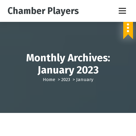
S
Chamber Players
k
i
p
t
o
c
o
Monthly Archives:
n
t
January 2023
e
n
Home
>
2023
>
January
t