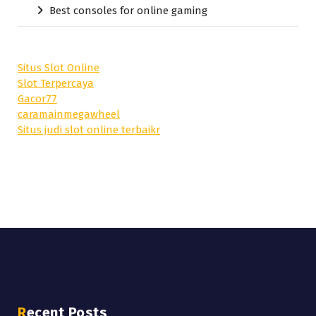
Best consoles for online gaming
Situs Slot Online
Slot Terpercaya
Gacor77
caramainmegawheel
Situs judi slot online terbaikr
Recent Posts