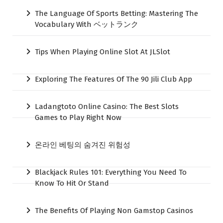
The Language Of Sports Betting: Mastering The
Vocabulary With ベットランク
Tips When Playing Online Slot At JLSlot
Exploring The Features Of The 90 Jili Club App
Ladangtoto Online Casino: The Best Slots
Games to Play Right Now
온라인 베팅의 숨겨진 위험성
Blackjack Rules 101: Everything You Need To
Know To Hit Or Stand
The Benefits Of Playing Non Gamstop Casinos