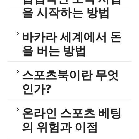
을 시작하는 방법
바카라 세계에서 돈
을 버는 방법
스포츠북이란 무엇
인가?
온라인 스포츠 베팅
의 위험과 이점