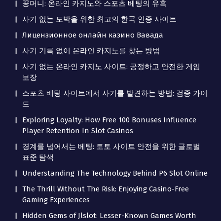
꽁머니: 온라인 카지노와 스포츠 베팅의 유혹
사기 없는 도박을 위한 최고의 한국 인증 사이트
Лицензионное онлайн казино Вавада
사기 기록 없이 온라인 카지노를 찾는 방법
사기 없는 온라인 카지노 사이트: 공정하고 안전한 게임
보장
스포츠 베팅 사이트에서 사기를 발견하는 방법: 검증 가이
드
Exploring Loyalty: How Free 100 Bonuses Influence
Player Retention In Slot Casinos
경계를 넘어서는 베팅: 토토 사이트 안전을 위한 글로벌
표준 탐색
Understanding The Technology Behind P6 Slot Online
The Thrill Without The Risk: Enjoying Casino-Free
Gaming Experiences
Hidden Gems of Jlslot: Lesser-Known Games Worth