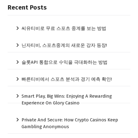
Recent Posts
씨유티비로 무료 스포츠 중계를 보는 방법
닌자티비, 스포츠중계의 새로운 강자 등장!
슬롯API 통합으로 수익을 극대화하는 방법
빠른티비에서 스포츠 분석과 경기 예측 확인!
Smart Play, Big Wins: Enjoying A Rewarding
Experience On Glory Casino
Private And Secure: How Crypto Casinos Keep
Gambling Anonymous