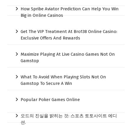
How Spribe Aviator Prediction Can Help You Win
Big in Online Casinos
Get The VIP Treatment At Bro138 Online Casino:
Exclusive Offers And Rewards
Maximize Playing At Live Casino Games Not On
Gamstop
What To Avoid When Playing Slots Not On
Gamstop To Secure A Win
Popular Poker Games Online
오드의 진실을 밝히는 것: 스포츠 토토사이트 에디
션.