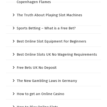
Copenhagen Flames
The Truth About Playing Slot Machines
Sports Betting – What is a Free Bet?
Best Online Slot Equipment For Beginners
Best Online Slots UK No Wagering Requirements
Free Bets UK No Deposit
The New Gambling Laws in Germany
How to get an Online Casino