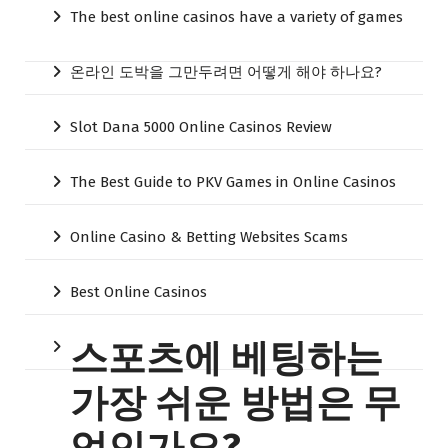
The best online casinos have a variety of games
온라인 도박을 그만두려면 어떻게 해야 하나요?
Slot Dana 5000 Online Casinos Review
The Best Guide to PKV Games in Online Casinos
Online Casino & Betting Websites Scams
Best Online Casinos
스포츠에 베팅하는
가장 쉬운 방법은 무