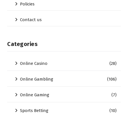
Policies
Contact us
Categories
Online Casino
(28)
Online Gambling
(106)
Online Gaming
(7)
Sports Betting
(10)