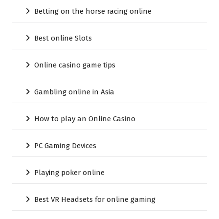
Betting on the horse racing online
Best online Slots
Online casino game tips
Gambling online in Asia
How to play an Online Casino
PC Gaming Devices
Playing poker online
Best VR Headsets for online gaming