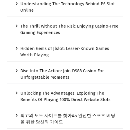
Understanding The Technology Behind P6 Slot
Online
The Thrill Without The Risk: Enjoying Casino-Free
Gaming Experiences
Hidden Gems of Jlslot: Lesser-Known Games
Worth Playing
Dive Into The Action: Join DS88 Casino For
Unforgettable Moments
Unlocking The Advantages: Exploring The
Benefits Of Playing 100% Direct Website Slots
최고의 토토 사이트를 찾아라: 안전한 스포츠 베팅
을 위한 당신의 가이드