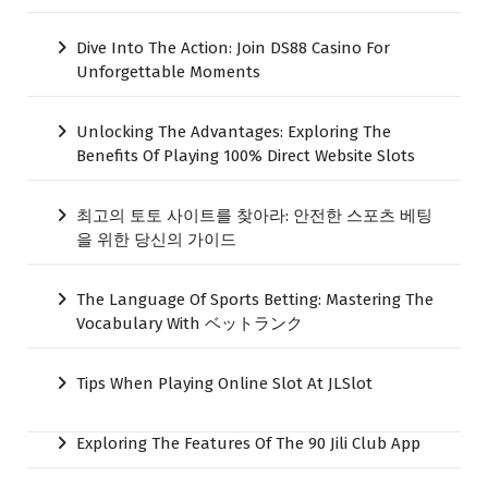
Dive Into The Action: Join DS88 Casino For
Unforgettable Moments
Unlocking The Advantages: Exploring The
Benefits Of Playing 100% Direct Website Slots
최고의 토토 사이트를 찾아라: 안전한 스포츠 베팅
을 위한 당신의 가이드
The Language Of Sports Betting: Mastering The
Vocabulary With ベットランク
Tips When Playing Online Slot At JLSlot
Exploring The Features Of The 90 Jili Club App