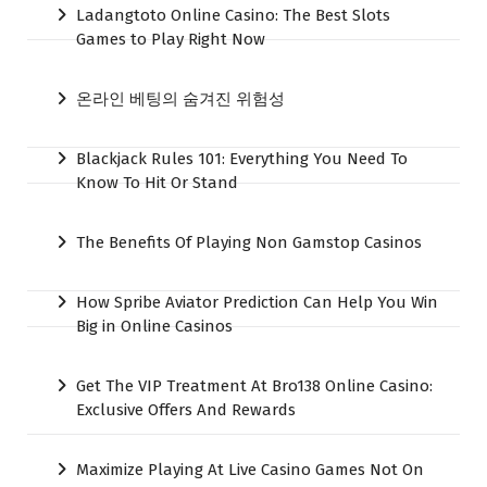
Ladangtoto Online Casino: The Best Slots
Games to Play Right Now
온라인 베팅의 숨겨진 위험성
Blackjack Rules 101: Everything You Need To
Know To Hit Or Stand
The Benefits Of Playing Non Gamstop Casinos
How Spribe Aviator Prediction Can Help You Win
Big in Online Casinos
Get The VIP Treatment At Bro138 Online Casino:
Exclusive Offers And Rewards
Maximize Playing At Live Casino Games Not On