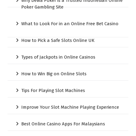
Why Dewa Poker is a Trusted Indonesian Online
Poker Gambling Site
What to Look For in an Online Free Bet Casino
How to Pick a Safe Slots Online UK
Types of Jackpots in Online Casinos
How to Win Big on Online Slots
Tips For Playing Slot Machines
Improve Your Slot Machine Playing Experience
Best Online Casino Apps For Malaysians