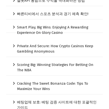
슬롯API 통합으로 수익을 극대화하는 방법
빠른티비에서 스포츠 분석과 경기 예측 확인!
Smart Play, Big Wins: Enjoying A Rewarding
Experience On Glory Casino
Private And Secure: How Crypto Casinos Keep
Gambling Anonymous
Scoring Big: Winning Strategies For Betting On
The NBA
Cracking The Sweet Bonanza Code: Tips To
Maximize Your Wins
베팅업체 보호: 베팅 검증 사이트에 대한 포괄적인
가이드