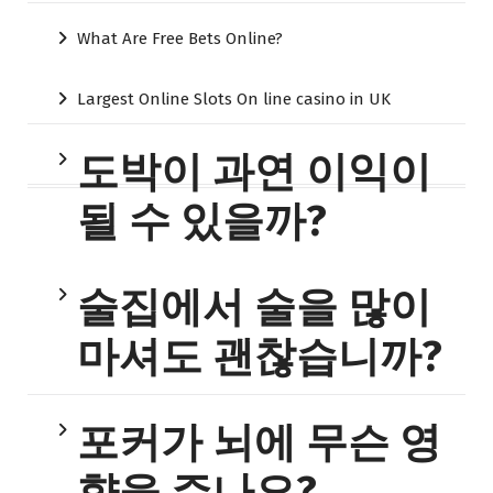
What Are Free Bets Online?
Largest Online Slots On line casino in UK
도박이 과연 이익이
될 수 있을까?
술집에서 술을 많이
마셔도 괜찮습니까?
포커가 뇌에 무슨 영
향을 주나요?