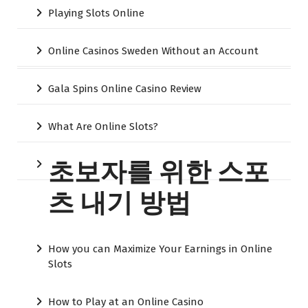
Playing Slots Online
Online Casinos Sweden Without an Account
Gala Spins Online Casino Review
What Are Online Slots?
초보자를 위한 스포
츠 내기 방법
How you can Maximize Your Earnings in Online
Slots
How to Play at an Online Casino