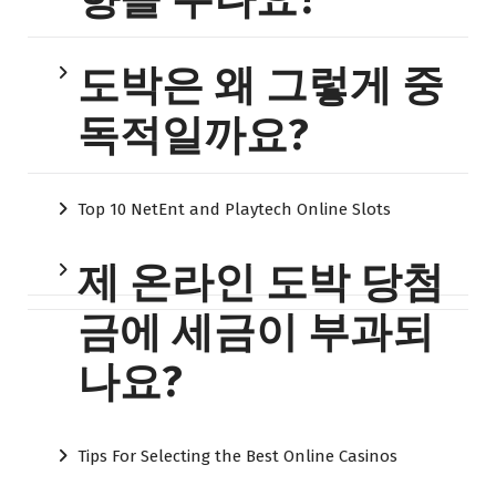
도박은 왜 그렇게 중
독적일까요?
Top 10 NetEnt and Playtech Online Slots
제 온라인 도박 당첨
금에 세금이 부과되
나요?
Tips For Selecting the Best Online Casinos