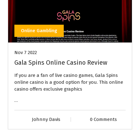
Online Gambling
Nov 7 2022
Gala Spins Online Casino Review
If you are a fan of live casino games, Gala Spins
online casino is a good option for you. This online
casino offers exclusive graphics
…
Johnny Davis
0 Comments