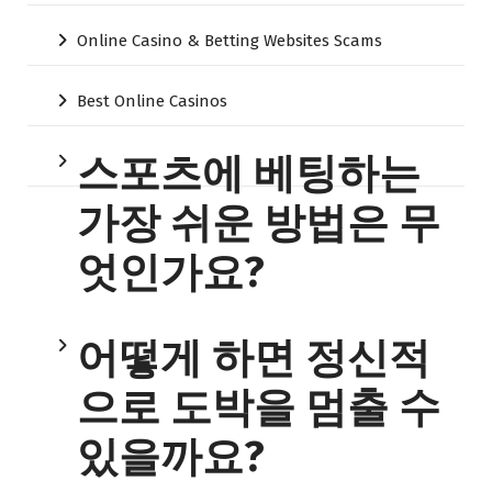
Online Casino & Betting Websites Scams
Best Online Casinos
스포츠에 베팅하는
가장 쉬운 방법은 무
엇인가요?
어떻게 하면 정신적
으로 도박을 멈출 수
있을까요?