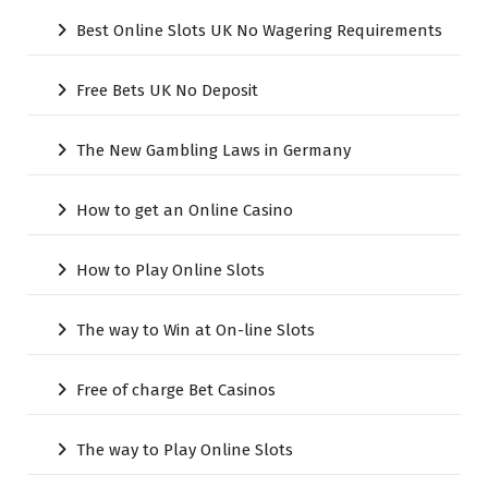
Best Online Slots UK No Wagering Requirements
Free Bets UK No Deposit
The New Gambling Laws in Germany
How to get an Online Casino
How to Play Online Slots
The way to Win at On-line Slots
Free of charge Bet Casinos
The way to Play Online Slots