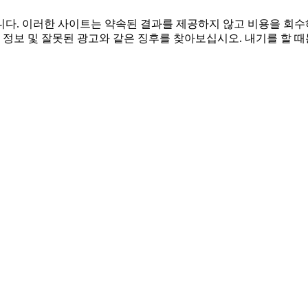
니다. 이러한 사이트는 약속된 결과를 제공하지 않고 비용을 회
 정보 및 잘못된 광고와 같은 징후를 찾아보십시오. 내기를 할 때