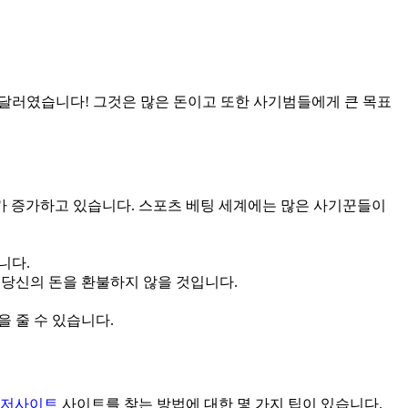
762억 달러였습니다! 그것은 많은 돈이고 또한 사기범들에게 큰 목표
기가 증가하고 있습니다. 스포츠 베팅 세계에는 많은 사기꾼들이
니다.
 당신의 돈을 환불하지 않을 것입니다.
 줄 수 있습니다.
저사이트
사이트를 찾는 방법에 대한 몇 가지 팁이 있습니다.