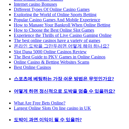
Internet casino Bonuses
Different Types Of Online Casino Games
Exploring the World of Online Sports Betting
Popular Casino Games And Mobile Experience
How to Manage Your Bankroll When Online Betting
How to Choose the Best Online Slot Games
Experience the Thrills of Live Casino Gaming Online
The best online casinos have a variety of games
온라인 도박을 그만두려면 어떻게 해야 하나요?
Slot Dana 5000 Online Casinos Review
The Best Guide to PKV Games in Online Casinos
Online Casino & Betting Websites Scams
Best Online Casinos
스포츠에 베팅하는 가장 쉬운 방법은 무엇인가요?
어떻게 하면 정신적으로 도박을 멈출 수 있을까요?
What Are Free Bets Online?
Largest Online Slots On line casino in UK
도박이 과연 이익이 될 수 있을까?