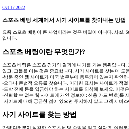
Oct 17 2022
스포츠 베팅 세계에서 사기 사이트를 찾아내는 방법
요즘 스포츠 베팅이 큰 사업이라는 것은 비밀이 아니다. 사실, Sta
입니다.
스포츠 베팅이란 무엇인가?
스포츠 베팅은 스포츠 경기의 결과에 내기를 거는 행위입니다. 
있고, 그들을 아는 것은 중요합니다. 사기 사이트를 찾는 데 도움
-방문 중인 웹 사이트가 미국 법무부에 등록되어 있는지 확인하
-오타나 문법적 오류를 찾습니다. 이러한 표시는 사이트가 적
-도박 전에 돈을 입금해야 하는 사이트를 의심해 보세요. 이것은
-신뢰할 수 없는 웹 사이트에 개인 정보(예: 신용 카드 번호)를
-사이트에 대해 궁금한 점이 있으면 주저하지 말고 고객 서비스
사기 사이트를 찾는 방법
만약 여러분이 심각한 스포츠 베팅 수익을 얻고 싶다면, 여러