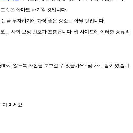
, 그것은 아마도 사기일 것입니다.
 돈을 투자하기에 가장 좋은 장소는 아닐 것입니다.
 또는 사회 보장 번호가 포함됩니다. 웹 사이트에 이러한 종류의
당하지 않도록 자신을 보호할 수 있을까요? 몇 가지 팁이 있습니
하지 마세요.