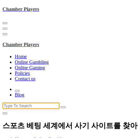
Skip
Chamber Players
to
content
Chamber Players
Home
Online Gambling
Online Gaming
Policies
Contact us
Blog
Search
for:
스포츠 베팅 세계에서 사기 사이트를 찾아