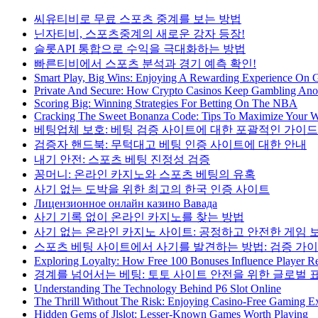
씨유티비로 무료 스포츠 중계를 보는 방법
닌자티비, 스포츠중계의 새로운 강자 등장!
슬롯API 통합으로 수익을 극대화하는 방법
빠른티비에서 스포츠 분석과 경기 예측 확인!
Smart Play, Big Wins: Enjoying A Rewarding Experience On 
Private And Secure: How Crypto Casinos Keep Gambling An
Scoring Big: Winning Strategies For Betting On The NBA
Cracking The Sweet Bonanza Code: Tips To Maximize Your W
베팅업체 보호: 베팅 검증 사이트에 대한 포괄적인 가이드
검증자 핸드북: 무턱대고 베팅 인증 사이트에 대한 안내
내기 안전: 스포츠 베팅 진정성 검증
꽁머니: 온라인 카지노와 스포츠 베팅의 유혹
사기 없는 도박을 위한 최고의 한국 인증 사이트
Лицензионное онлайн казино Вавада
사기 기록 없이 온라인 카지노를 찾는 방법
사기 없는 온라인 카지노 사이트: 공정하고 안전한 게임 
스포츠 베팅 사이트에서 사기를 발견하는 방법: 검증 가
Exploring Loyalty: How Free 100 Bonuses Influence Player Ret
경계를 넘어서는 베팅: 토토 사이트 안전을 위한 글로벌 
Understanding The Technology Behind P6 Slot Online
The Thrill Without The Risk: Enjoying Casino-Free Gaming E
Hidden Gems of Jlslot: Lesser-Known Games Worth Playing