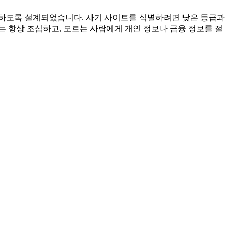
수하도록 설계되었습니다. 사기 사이트를 식별하려면 낮은 등급과
는 항상 조심하고, 모르는 사람에게 개인 정보나 금융 정보를 절