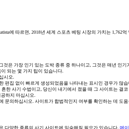
tista에 따르면, 2018년 세계 스포츠 베팅 시장의 가치는 1,
그것은 가장 인기 있는 도박 종류 중 하나이고, 그것은 매년 인
이 되는 몇 가지 팁이 있습니다.
십시오.
절한 편집 없이 빠르게 생성되었음을 나타내는 표시인 경우가 많습
 흔한 사기 수법이고, 당신이 내기에서 졌을 때 그 사이트는 결코
 제공하지 마십시오.
에 문의하십시오. 사이트가 합법적인지 여부를 확인하는 데 도움을
분은 다양한 종류의 사기 사이트에 익숙해질 필요가 있습니다.
메이