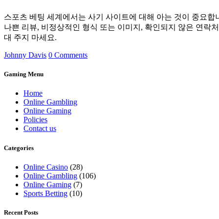
스포츠 베팅 세계에서는 사기 사이트에 대해 아는 것이 중요합
나쁜 리뷰, 비정상적인 형식 또는 이미지, 확인되지 않은 연락처
대 주지 마세요.
Johnny Davis
0 Comments
Gaming Menu
Home
Online Gambling
Online Gaming
Policies
Contact us
Categories
Online Casino
(28)
Online Gambling
(106)
Online Gaming
(7)
Sports Betting
(10)
Recent Posts