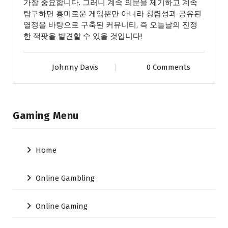
가장 중요합니다. 그러니 계속 의문을 제기하고 계속
탐구하면 흥미로운 게임뿐만 아니라 청렴성과 공유된
열정을 바탕으로 구축된 커뮤니티, 즉 오늘날의 진정
한 잭팟을 발견할 수 있을 것입니다!
Johnny Davis
0 Comments
Gaming Menu
Home
Online Gambling
Online Gaming