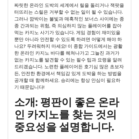
짜릿한 온라인 도박의 세계에서 릴을 돌리거나 잭팟을
터뜨리는 스릴은 거부할 수 없는 일이 될 수 있습니다.
그러나 깜박이는 불빛과 매혹적인 보너스 사이에는 종
종 간과되는 위험, 즉 의심하지 않는 플레이어를 잡아
먹는 카지노 사기가 있습니다. 게임 경험이 재미있을
뿐만 아니라 안전할 수 있도록 하려면 어떻게 해야 하
나요? 두려워하지 마세요! 이 종합 가이드에서는 광활
한 온라인 카지노 바다를 헤쳐나가고 그늘진 과거가
없는 카지노를 발견할 수 있는 필수 팁과 요령을 알려
드리겠습니다. 노련한 플레이어든 호기심 많은 초보자
든, 안전한 환경에서 책임감 있게 도박을 하는 방법을
공개할 때 함께하세요. 승리에는 항상 안심이 필요하
기 때문입니다!
소개: 평판이 좋은 온라
인 카지노를 찾는 것의
중요성을 설명합니다.