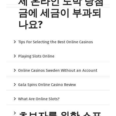
제 온라인 도박 당첨
금에 세금이 부과되
나요?
Tips For Selecting the Best Online Casinos
Playing Slots Online
Online Casinos Sweden Without an Account
Gala Spins Online Casino Review
What Are Online Slots?