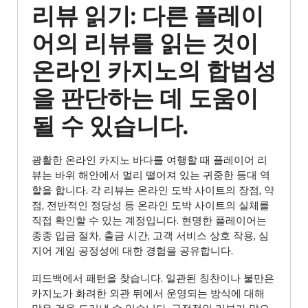
리뷰 읽기: 다른 플레이
어의 리뷰를 읽는 것이
온라인 카지노의 합법성
을 판단하는 데 도움이
될 수 있습니다.
광활한 온라인 카지노 바다를 여행할 때 플레이어 리
뷰는 바위 해안에서 멀리 떨어져 있는 귀중한 등대 역
할을 합니다. 각 리뷰는 온라인 도박 사이트의 장점, 약
점, 전반적인 정당성 등 온라인 도박 사이트의 실체를
직접 확인할 수 있는 계정입니다. 현명한 플레이어는
종종 입금 절차, 출금 시간, 고객 서비스 상호 작용, 심
지어 게임 공정성에 대한 경험을 공유합니다.
피드백에서 패턴을 찾습니다. 일관된 칭찬이나 불만은
카지노가 화려한 외관 뒤에서 운영되는 방식에 대해