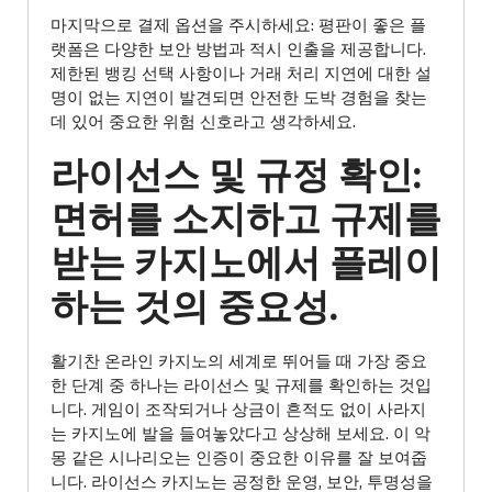
마지막으로 결제 옵션을 주시하세요: 평판이 좋은 플
랫폼은 다양한 보안 방법과 적시 인출을 제공합니다.
제한된 뱅킹 선택 사항이나 거래 처리 지연에 대한 설
명이 없는 지연이 발견되면 안전한 도박 경험을 찾는
데 있어 중요한 위험 신호라고 생각하세요.
라이선스 및 규정 확인:
면허를 소지하고 규제를
받는 카지노에서 플레이
하는 것의 중요성.
활기찬 온라인 카지노의 세계로 뛰어들 때 가장 중요
한 단계 중 하나는 라이선스 및 규제를 확인하는 것입
니다. 게임이 조작되거나 상금이 흔적도 없이 사라지
는 카지노에 발을 들여놓았다고 상상해 보세요. 이 악
몽 같은 시나리오는 인증이 중요한 이유를 잘 보여줍
니다. 라이선스 카지노는 공정한 운영, 보안, 투명성을