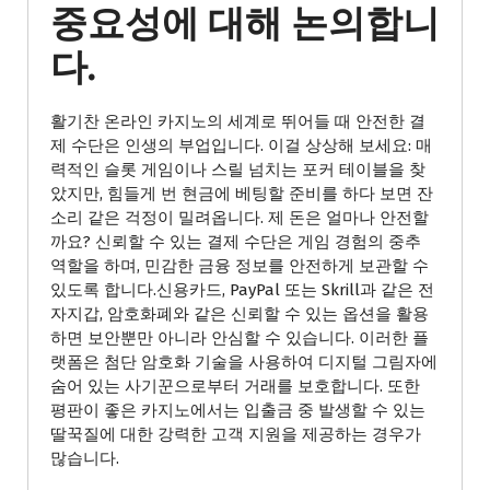
중요성에 대해 논의합니
다.
활기찬 온라인 카지노의 세계로 뛰어들 때 안전한 결
제 수단은 인생의 부업입니다. 이걸 상상해 보세요: 매
력적인 슬롯 게임이나 스릴 넘치는 포커 테이블을 찾
았지만, 힘들게 번 현금에 베팅할 준비를 하다 보면 잔
소리 같은 걱정이 밀려옵니다. 제 돈은 얼마나 안전할
까요? 신뢰할 수 있는 결제 수단은 게임 경험의 중추
역할을 하며, 민감한 금융 정보를 안전하게 보관할 수
있도록 합니다.신용카드, PayPal 또는 Skrill과 같은 전
자지갑, 암호화폐와 같은 신뢰할 수 있는 옵션을 활용
하면 보안뿐만 아니라 안심할 수 있습니다. 이러한 플
랫폼은 첨단 암호화 기술을 사용하여 디지털 그림자에
숨어 있는 사기꾼으로부터 거래를 보호합니다. 또한
평판이 좋은 카지노에서는 입출금 중 발생할 수 있는
딸꾹질에 대한 강력한 고객 지원을 제공하는 경우가
많습니다.