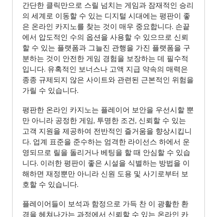
간단한 클릭만으로 스릴 넘치는 게임과 잠재적인 승리
의 세계로 이동할 수 있는 디지털 시대에는 평판이 좋
은 온라인 카지노를 찾는 것이 매우 중요합니다. 손끝
에서 압도적인 수의 옵션을 사용할 수 있으므로 신뢰
할 수 있는 플랫폼과 그늘진 관행을 가진 플랫폼을 구
분하는 것이 안전한 게임 경험을 보장하는 데 필수적
입니다. 유혹적인 보너스나 고액 지급 약속의 매력은
종종 규제되지 않은 사이트와 관련된 근본적인 위험을
가릴 수 있습니다.
평판한 온라인 카지노는 플레이어 보안을 우선시할 뿐
만 아니라 공정한 게임, 투명한 조건, 신뢰할 수 있는
고객 지원을 제공하여 전반적인 즐거움을 향상시킵니
다. 업계 표준을 준수하는 엄격한 라이선스 하에서 운
영되므로 릴을 돌리거나 베팅을 할 때 안심할 수 있습
니다. 이러한 평판이 좋은 시설을 식별하는 방법을 이
해하면 재정뿐만 아니라 신원 도용 및 사기로부터 보
호할 수 있습니다.
플레이어들이 보석과 함정으로 가득 찬 이 광활한 환
경을 헤쳐나가는 과정에서 신뢰할 수 있는 온라인 카