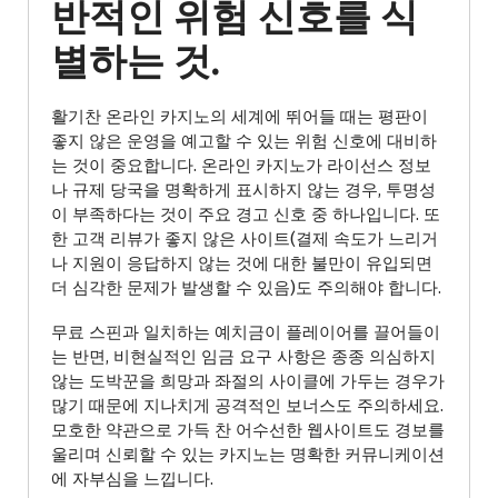
반적인 위험 신호를 식
별하는 것.
활기찬 온라인 카지노의 세계에 뛰어들 때는 평판이
좋지 않은 운영을 예고할 수 있는 위험 신호에 대비하
는 것이 중요합니다. 온라인 카지노가 라이선스 정보
나 규제 당국을 명확하게 표시하지 않는 경우, 투명성
이 부족하다는 것이 주요 경고 신호 중 하나입니다. 또
한 고객 리뷰가 좋지 않은 사이트(결제 속도가 느리거
나 지원이 응답하지 않는 것에 대한 불만이 유입되면
더 심각한 문제가 발생할 수 있음)도 주의해야 합니다.
무료 스핀과 일치하는 예치금이 플레이어를 끌어들이
는 반면, 비현실적인 임금 요구 사항은 종종 의심하지
않는 도박꾼을 희망과 좌절의 사이클에 가두는 경우가
많기 때문에 지나치게 공격적인 보너스도 주의하세요.
모호한 약관으로 가득 찬 어수선한 웹사이트도 경보를
울리며 신뢰할 수 있는 카지노는 명확한 커뮤니케이션
에 자부심을 느낍니다.