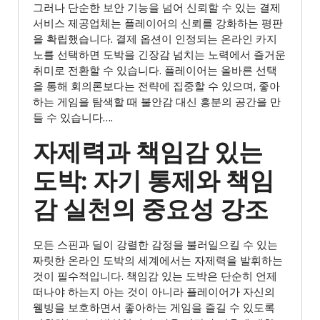
그러나 단순한 보안 기능을 넘어 신뢰할 수 있는 결제
서비스 제공업체는 플레이어의 신뢰를 강화하는 평판
을 확립했습니다. 결제 옵션이 인정되는 온라인 카지
노를 선택하면 도박을 긴장감 넘치는 노력에서 즐거운
취미로 전환할 수 있습니다. 플레이어는 올바른 선택
을 통해 회의론보다는 전략에 집중할 수 있으며, 좋아
하는 게임을 탐색할 때 불안감 대신 흥분의 공간을 만
들 수 있습니다….
자제력과 책임감 있는
도박: 자기 통제와 책임
감 실천의 중요성 강조
모든 스핀과 딜이 강렬한 감정을 불러일으킬 수 있는
짜릿한 온라인 도박의 세계에서는 자제력을 발휘하는
것이 필수적입니다. 책임감 있는 도박은 단순히 언제
떠나야 하는지 아는 것이 아니라 플레이어가 자신의
웰빙을 보호하면서 좋아하는 게임을 즐길 수 있도록