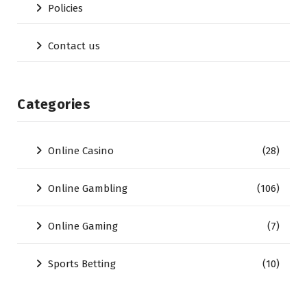
Policies
Contact us
Categories
Online Casino
(28)
Online Gambling
(106)
Online Gaming
(7)
Sports Betting
(10)