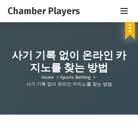
S
Chamber Players
k
i
p
t
o
c
o
사기 기록 없이 온라인 카
n
t
지노를 찾는 방법
e
Home
>
Sports Betting
>
n
사기 기록 없이 온라인 카지노를 찾는 방법
t