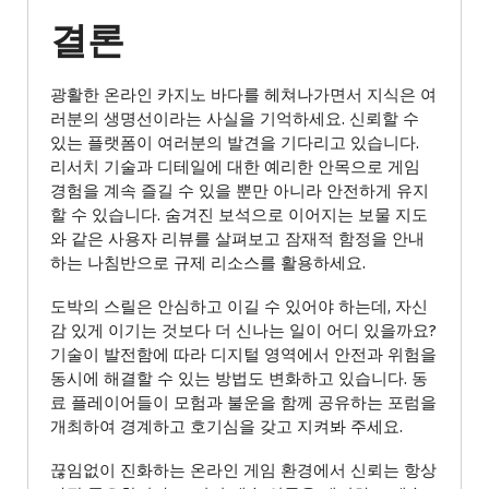
결론
광활한 온라인 카지노 바다를 헤쳐나가면서 지식은 여
러분의 생명선이라는 사실을 기억하세요. 신뢰할 수
있는 플랫폼이 여러분의 발견을 기다리고 있습니다.
리서치 기술과 디테일에 대한 예리한 안목으로 게임
경험을 계속 즐길 수 있을 뿐만 아니라 안전하게 유지
할 수 있습니다. 숨겨진 보석으로 이어지는 보물 지도
와 같은 사용자 리뷰를 살펴보고 잠재적 함정을 안내
하는 나침반으로 규제 리소스를 활용하세요.
도박의 스릴은 안심하고 이길 수 있어야 하는데, 자신
감 있게 이기는 것보다 더 신나는 일이 어디 있을까요?
기술이 발전함에 따라 디지털 영역에서 안전과 위험을
동시에 해결할 수 있는 방법도 변화하고 있습니다. 동
료 플레이어들이 모험과 불운을 함께 공유하는 포럼을
개최하여 경계하고 호기심을 갖고 지켜봐 주세요.
끊임없이 진화하는 온라인 게임 환경에서 신뢰는 항상