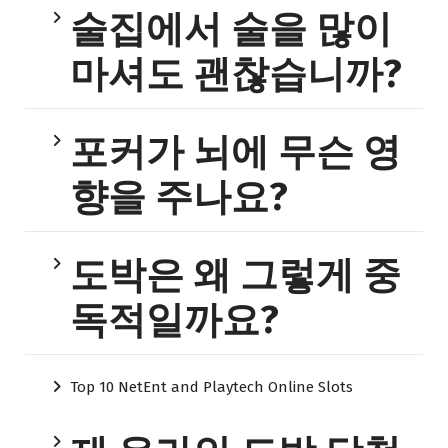
술집에서 술을 많이
마셔도 괜찮습니까?
포커가 뇌에 무슨 영
향을 주나요?
도박은 왜 그렇게 중
독적일까요?
Top 10 NetEnt and Playtech Online Slots