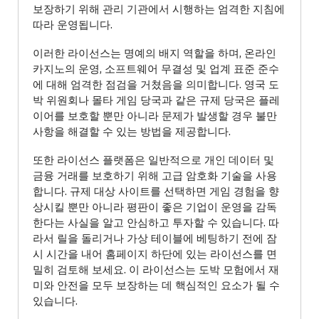
보장하기 위해 관리 기관에서 시행하는 엄격한 지침에
따라 운영됩니다.
이러한 라이선스는 명예의 배지 역할을 하며, 온라인
카지노의 운영, 소프트웨어 무결성 및 업계 표준 준수
에 대해 엄격한 점검을 거쳤음을 의미합니다. 영국 도
박 위원회나 몰타 게임 당국과 같은 규제 당국은 플레
이어를 보호할 뿐만 아니라 문제가 발생할 경우 불만
사항을 해결할 수 있는 방법을 제공합니다.
또한 라이선스 플랫폼은 일반적으로 개인 데이터 및
금융 거래를 보호하기 위해 고급 암호화 기술을 사용
합니다. 규제 대상 사이트를 선택하면 게임 경험을 향
상시킬 뿐만 아니라 평판이 좋은 기업이 운영을 감독
한다는 사실을 알고 안심하고 투자할 수 있습니다. 따
라서 릴을 돌리거나 가상 테이블에 베팅하기 전에 잠
시 시간을 내어 홈페이지 하단에 있는 라이선스를 면
밀히 검토해 보세요. 이 라이선스는 도박 모험에서 재
미와 안전을 모두 보장하는 데 핵심적인 요소가 될 수
있습니다.