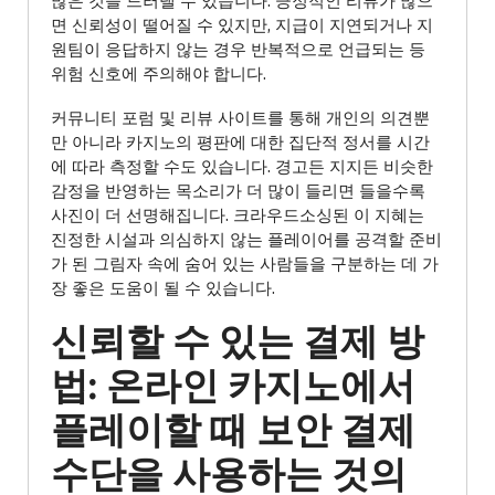
많은 것을 드러낼 수 있습니다. 긍정적인 리뷰가 많으
면 신뢰성이 떨어질 수 있지만, 지급이 지연되거나 지
원팀이 응답하지 않는 경우 반복적으로 언급되는 등
위험 신호에 주의해야 합니다.
커뮤니티 포럼 및 리뷰 사이트를 통해 개인의 의견뿐
만 아니라 카지노의 평판에 대한 집단적 정서를 시간
에 따라 측정할 수도 있습니다. 경고든 지지든 비슷한
감정을 반영하는 목소리가 더 많이 들리면 들을수록
사진이 더 선명해집니다. 크라우드소싱된 이 지혜는
진정한 시설과 의심하지 않는 플레이어를 공격할 준비
가 된 그림자 속에 숨어 있는 사람들을 구분하는 데 가
장 좋은 도움이 될 수 있습니다.
신뢰할 수 있는 결제 방
법: 온라인 카지노에서
플레이할 때 보안 결제
수단을 사용하는 것의