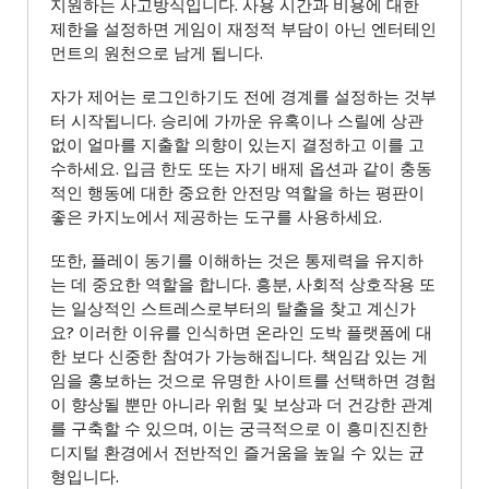
지원하는 사고방식입니다. 사용 시간과 비용에 대한
제한을 설정하면 게임이 재정적 부담이 아닌 엔터테인
먼트의 원천으로 남게 됩니다.
자가 제어는 로그인하기도 전에 경계를 설정하는 것부
터 시작됩니다. 승리에 가까운 유혹이나 스릴에 상관
없이 얼마를 지출할 의향이 있는지 결정하고 이를 고
수하세요. 입금 한도 또는 자기 배제 옵션과 같이 충동
적인 행동에 대한 중요한 안전망 역할을 하는 평판이
좋은 카지노에서 제공하는 도구를 사용하세요.
또한, 플레이 동기를 이해하는 것은 통제력을 유지하
는 데 중요한 역할을 합니다. 흥분, 사회적 상호작용 또
는 일상적인 스트레스로부터의 탈출을 찾고 계신가
요? 이러한 이유를 인식하면 온라인 도박 플랫폼에 대
한 보다 신중한 참여가 가능해집니다. 책임감 있는 게
임을 홍보하는 것으로 유명한 사이트를 선택하면 경험
이 향상될 뿐만 아니라 위험 및 보상과 더 건강한 관계
를 구축할 수 있으며, 이는 궁극적으로 이 흥미진진한
디지털 환경에서 전반적인 즐거움을 높일 수 있는 균
형입니다.