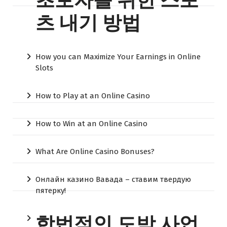
초보자를 위한 스포
츠 내기 방법
How you can Maximize Your Earnings in Online
Slots
How to Play at an Online Casino
How to Win at an Online Casino
What Are Online Casino Bonuses?
Онлайн казино Вавада – ставим твердую
пятерку!
합법적인 도박 사업