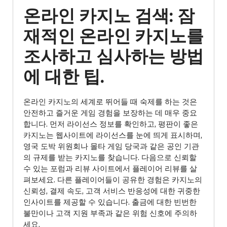
온라인 카지노 검색: 잠
재적인 온라인 카지노를
조사하고 심사하는 방법
에 대한 팁.
온라인 카지노의 세계로 뛰어들 때 숙제를 하는 것은
안전하고 즐거운 게임 경험을 보장하는 데 매우 중요
합니다. 먼저 라이선스 정보를 확인하고, 평판이 좋은
카지노는 웹사이트에 라이선스를 눈에 띄게 표시하며,
영국 도박 위원회나 몰타 게임 당국과 같은 공인 기관
의 규제를 받는 카지노를 찾습니다. 다음으로 신뢰할
수 있는 포럼과 리뷰 사이트에서 플레이어 리뷰를 살
펴보세요. 다른 플레이어들이 공유한 경험은 카지노의
신뢰성, 결제 속도, 고객 서비스 반응성에 대한 귀중한
인사이트를 제공할 수 있습니다. 출금에 대한 빈번한
불만이나 고객 지원 부족과 같은 위험 신호에 주의하
세요.