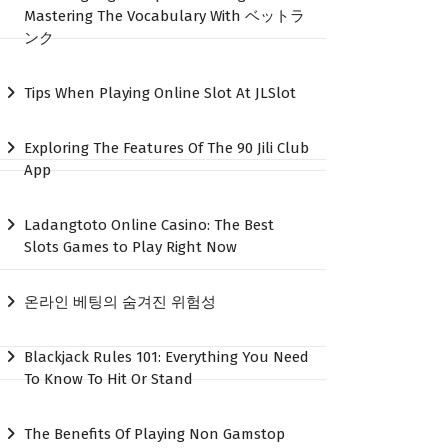
Mastering The Vocabulary With ベットラ
ンク
Tips When Playing Online Slot At JLSlot
Exploring The Features Of The 90 Jili Club
App
Ladangtoto Online Casino: The Best
Slots Games to Play Right Now
온라인 베팅의 숨겨진 위험성
Blackjack Rules 101: Everything You Need
To Know To Hit Or Stand
The Benefits Of Playing Non Gamstop