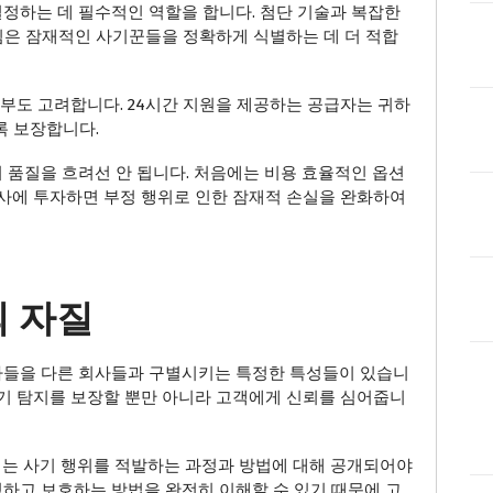
정하는 데 필수적인 역할을 합니다. 첨단 기술과 복잡한
팀은 잠재적인 사기꾼들을 정확하게 식별하는 데 더 적합
부도 고려합니다. 24시간 지원을 제공하는 공급자는 귀하
록 보장합니다.
 품질을 흐려선 안 됩니다. 처음에는 비용 효율적인 옵션
회사에 투자하면 부정 행위로 인한 잠재적 손실을 완화하여
 자질
사들을 다른 회사들과 구별시키는 특정한 특성들이 있습니
사기 탐지를 보장할 뿐만 아니라 고객에게 신뢰를 심어줍니
체는 사기 행위를 적발하는 과정과 방법에 대해 공개되어야
하고 보호하는 방법을 완전히 이해할 수 있기 때문에 고