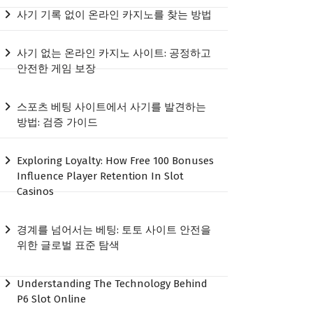
사기 기록 없이 온라인 카지노를 찾는 방법
사기 없는 온라인 카지노 사이트: 공정하고
안전한 게임 보장
스포츠 베팅 사이트에서 사기를 발견하는
방법: 검증 가이드
Exploring Loyalty: How Free 100 Bonuses
Influence Player Retention In Slot
Casinos
경계를 넘어서는 베팅: 토토 사이트 안전을
위한 글로벌 표준 탐색
Understanding The Technology Behind
P6 Slot Online