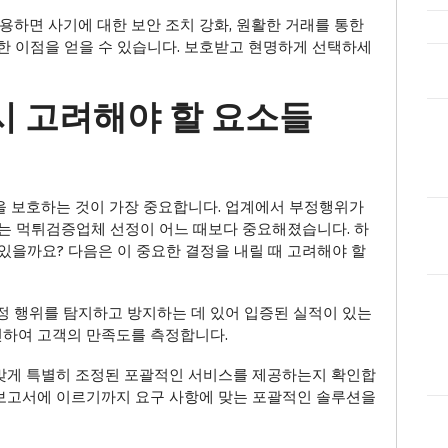
하면 사기에 대한 보안 조치 강화, 원활한 거래를 통한
양한 이점을 얻을 수 있습니다. 보호받고 현명하게 선택하세
시 고려해야 할 요소들
을 보호하는 것이 가장 중요합니다. 업계에서 부정행위가
있는 먹튀검증업체 선정이 어느 때보다 중요해졌습니다. 하
 있을까요? 다음은 이 중요한 결정을 내릴 때 고려해야 할
부정 행위를 탐지하고 방지하는 데 있어 입증된 실적이 있는
인하여 고객의 만족도를 측정합니다.
 맞게 특별히 조정된 포괄적인 서비스를 제공하는지 확인합
 보고서에 이르기까지 요구 사항에 맞는 포괄적인 솔루션을