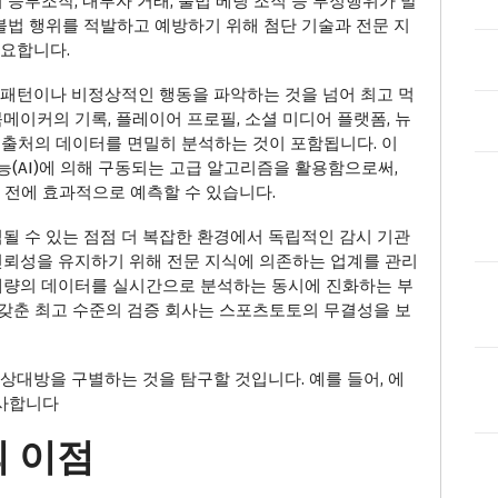
승부조작, 내부자 거래, 불법 베팅 조직 등 부정행위가 발
불법 행위를 적발하고 예방하기 위해 첨단 기술과 전문 지
요합니다.
패턴이나 비정상적인 행동을 파악하는 것을 넘어 최고 먹
메이커의 기록, 플레이어 프로필, 소셜 미디어 플랫폼, 뉴
러 출처의 데이터를 면밀히 분석하는 것이 포함됩니다. 이
(AI)에 의해 구동되는 고급 알고리즘을 활용함으로써,
 전에 효과적으로 예측할 수 있습니다.
될 수 있는 점점 더 복잡한 환경에서 독립적인 감시 기관
신뢰성을 유지하기 위해 전문 지식에 의존하는 업계를 관리
대량의 데이터를 실시간으로 분석하는 동시에 진화하는 부
 갖춘 최고 수준의 검증 회사는 스포츠토토의 무결성을 보
대방을 구별하는 것을 탐구할 것입니다. 예를 들어, 에
조사합니다
 이점