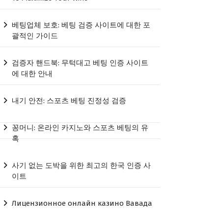
베팅업체 보호: 베팅 검증 사이트에 대한 포
괄적인 가이드
검증자 핸드북: 무턱대고 베팅 인증 사이트
에 대한 안내
내기 안전: 스포츠 베팅 진정성 검증
꽁머니: 온라인 카지노와 스포츠 베팅의 유
혹
사기 없는 도박을 위한 최고의 한국 인증 사
이트
Лицензионное онлайн казино Вавада