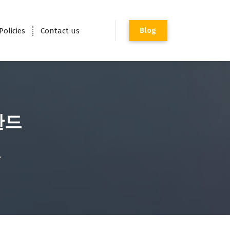
Blog
Policies
Contact us
만드
?