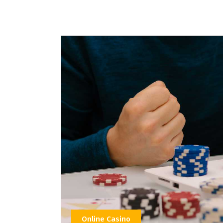
Online Casino