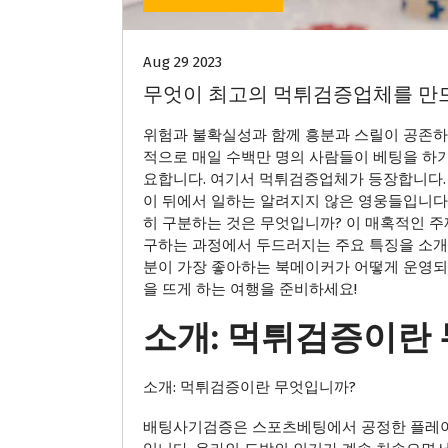
Aug 29 2023
무엇이 최고의 먹튀검증업체를 만
위험과 불확실성과 함께 흥분과 스릴이 공존하는
적으로 매일 수백만 명의 사람들이 베팅을 하기
요합니다. 여기서 먹튀검증업체가 등장합니다.
이 뒤에서 일하는 알려지지 않은 영웅들입니다
히 구분하는 것은 무엇입니까? 이 매혹적인 
구하는 과정에서 두드러지는 주요 특징을 소개하
분이 가장 좋아하는 북메이커가 어떻게 운영되는
을 뜨게 하는 여행을 준비하세요!
소개: 먹튀검증이란
소개: 먹튀검증이란 무엇입니까?
배팅사기검증은 스포츠베팅에서 공정한 플레이